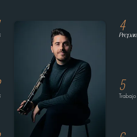
4
s
Prepar
5
Trabaj
s