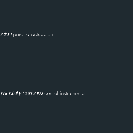
p
ara la actuación
ación
o
con el i
nstrumento
m
ental y corporal