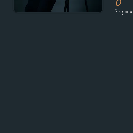
6
a
Seguime